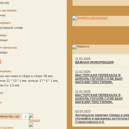
604-AS
 застежки:
ючок
териал:
жутерный сплав
змер:
упные
ет металла:
ребро
11.02.2025
ВАЖНАЯ ИНФОРМАЦИЯ
исание:
11.02.2025
МАСТЕРСКАЯ ПЕРЕЕХАЛА В
на застежки в сборе в сборе 38 мм.
ЦОКОЛЬ ГОГОЛЯ,7.(ГДЕ БЫЛ
чок 21 * 13 * 1 мм, кольцо 17 * 6 * 1 мм,
МАГАЗИН ТЕКСТИЛИЯ).
ли 2 и 1,5 мм.
11.02.2025
на:
МАСТЕРСКАЯ ПЕРЕЕХАЛА В
ЦОКОЛЬ ГОГОЛЯ,7.(ГДЕ БЫЛ
МАГАЗИН ТЕКСТИЛИЯ).
р.
02.03.2023
Актуальное наличие товара и це
личество, шт.
уточняйте в магазинах на Гоголя,
Станиславского,4.