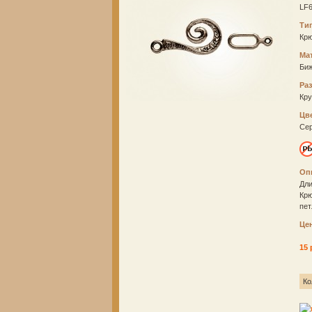
LF
Тип
Кр
Ма
Би
Ра
Кр
Цв
Се
Оп
Дли
Крю
пет
Це
15 
Ко