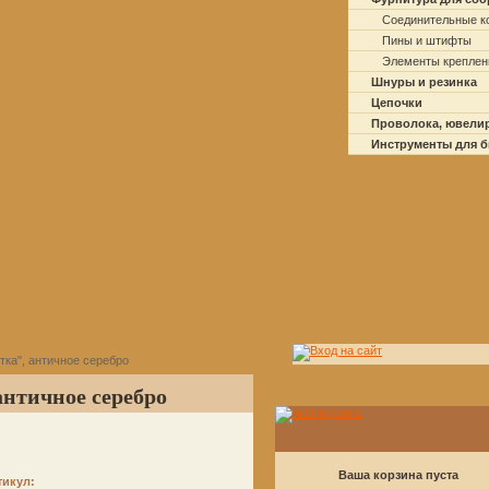
Соединительные к
Пины и штифты
Элементы креплен
Шнуры и резинка
Цепочки
Проволока, ювели
Инструменты для 
тка", античное серебро
античное серебро
Ваша корзина пуста
тикул: