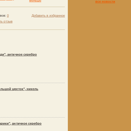
все новости
ывов:
0
Добавить в избранное
ть отзыв
ди", античное серебро
ольшой цветок", никель
рики", античное серебро