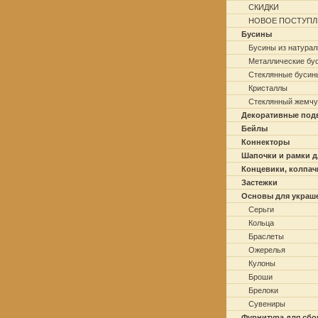
СКИДКИ
НОВОЕ ПОСТУПЛ
Бусины
Бусины из натурал
Металлические бу
Стеклянные бусин
Кристаллы
Стеклянный жемчу
Декоративные под
Бейлы
Коннекторы
Шапочки и рамки д
Концевики, колпач
Застежки
Основы для украш
Серьги
Кольца
Браслеты
Ожерелья
Кулоны
Броши
Брелоки
Сувениры
Фурнитура для сбо