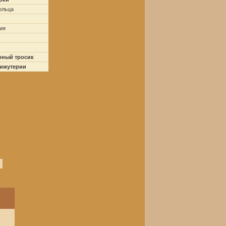
ольца
ия
рный тросик
бижутерии