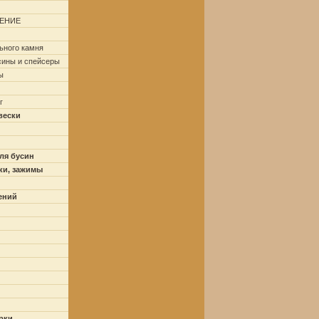
ЕНИЕ
ьного камня
сины и спейсеры
ы
г
вески
ля бусин
ки, зажимы
ений
рки