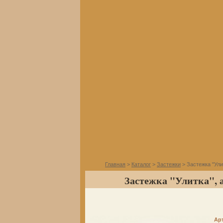
Главная
>
Каталог
>
Застежки
> Застежка "Ули
Застежка "Улитка", 
Ар