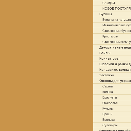
СКИДКИ
НОВОЕ ПОСТУПЛ
Бусины
Бусины из натурал
Металлические бу
Стеклянные бусин
Кристаллы
Стеклянный жемчу
Декоративные под
Бейлы
Коннекторы
Шапочки и рамки д
Концевики, колпач
Застежки
Основы для украш
Серьги
Кольца
Браслеты
Ожерелья
Кулоны
Броши
Брелоки
Сувениры
Фурнитура для сбо