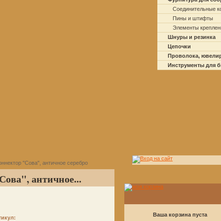
Соединительные к
Пины и штифты
Элементы креплен
Шнуры и резинка
Цепочки
Проволока, ювели
Инструменты для 
ннектор "Сова", античное серебро
ова", античное...
Ваша корзина пуста
тикул: