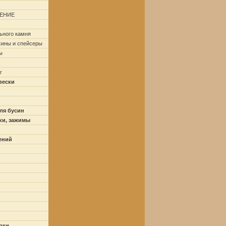
ЕНИЕ
ьного камня
сины и спейсеры
ы
г
вески
ля бусин
ки, зажимы
ений
рки