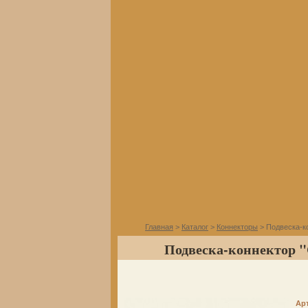
Главная
>
Каталог
>
Коннекторы
> Подвеска-ко
Подвеска-коннектор "С
Ар