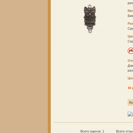
pe
Ма
Би
Ра
Ср
Цв
Се
Оп
Дли
раз
Це
40 
Ко
Всего оценок: 1
Всего отз