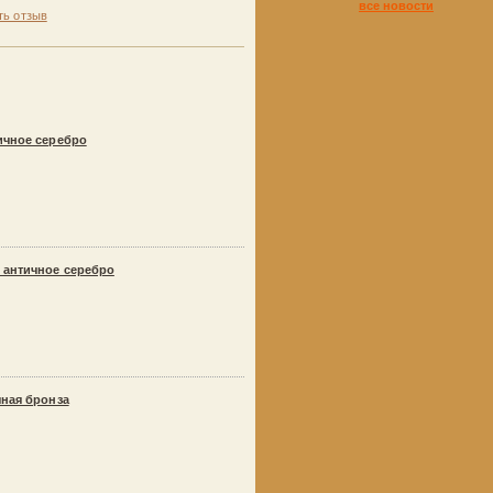
все новости
ть отзыв
ичное серебро
 античное серебро
чная бронза