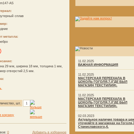
nm147-AS
териал:
жутерный сплав
змер:
едние
ет металла:
ребро
исание:
11.02.2025
ВАЖНАЯ ИНФОРМАЦИЯ
на 29 мм, ширина 18 мм, толщина 1 мм,
мер отверстий 2,5 мм.
11.02.2025
МАСТЕРСКАЯ ПЕРЕЕХАЛА В
на:
ЦОКОЛЬ ГОГОЛЯ,7.(ГДЕ БЫЛ
МАГАЗИН ТЕКСТИЛИЯ).
р.
11.02.2025
МАСТЕРСКАЯ ПЕРЕЕХАЛА В
ЦОКОЛЬ ГОГОЛЯ,7.(ГДЕ БЫЛ
личество, шт.
МАГАЗИН ТЕКСТИЛИЯ).
02.03.2023
Актуальное наличие товара и це
уточняйте в магазинах на Гоголя,
Станиславского,4.
ывов:
0
Добавить в избранное