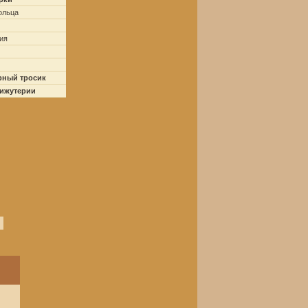
ольца
ия
рный тросик
бижутерии