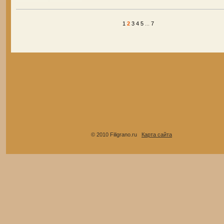
1
2
3
4
5
...
7
© 2010 Filigrano.ru
Карта сайта