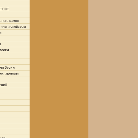
ЕНИЕ
ьного камня
сины и спейсеры
ы
г
вески
ля бусин
ки, зажимы
ений
рки