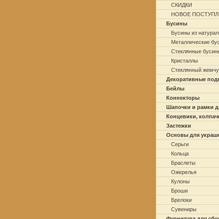
СКИДКИ
НОВОЕ ПОСТУПЛ
Бусины
Бусины из натурал
Металлические бу
Стеклянные бусин
Кристаллы
Стеклянный жемчу
Декоративные под
Бейлы
Коннекторы
Шапочки и рамки д
Концевики, колпач
Застежки
Основы для украш
Серьги
Кольца
Браслеты
Ожерелья
Кулоны
Броши
Брелоки
Сувениры
Фурнитура для сбо