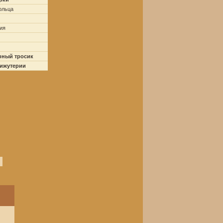
ольца
ия
рный тросик
бижутерии