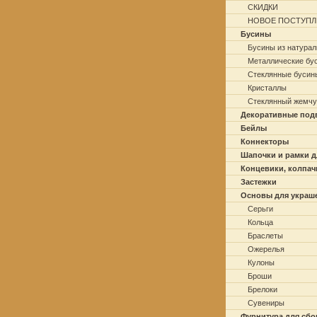
СКИДКИ
НОВОЕ ПОСТУПЛ
Бусины
Бусины из натурал
Металлические бу
Стеклянные бусин
Кристаллы
Стеклянный жемчу
Декоративные под
Бейлы
Коннекторы
Шапочки и рамки д
Концевики, колпач
Застежки
Основы для украш
Серьги
Кольца
Браслеты
Ожерелья
Кулоны
Броши
Брелоки
Сувениры
Фурнитура для сбо