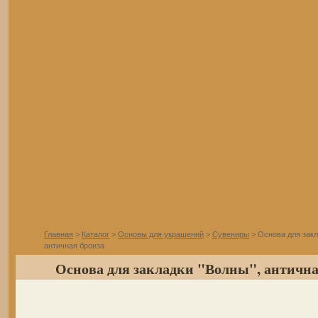
Главная
>
Каталог
>
Основы для украшений
>
Сувениры
> Основа для закл
античная бронза
Основа для закладки "Волны", античная