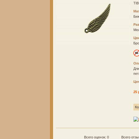
TIB
Ма
Би
Ра
Ме
Цв
Бр
Оп
Дли
пет
Це
25 
Ко
Всего оценок: 0
Всего отз