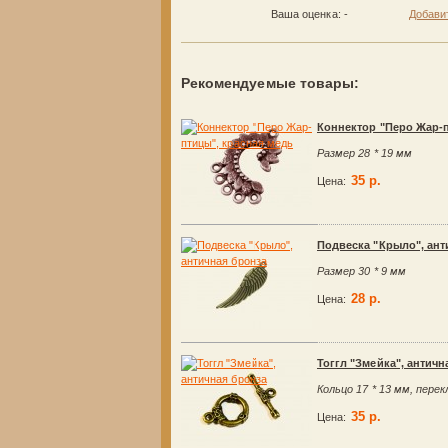
Ваша оценка:
-
Добави
Рекомендуемые товары:
Коннектор "Перо Жар-п
Размер 28 * 19 мм
35 р.
Цена:
Подвеска "Крыло", ант
Размер 30 * 9 мм
28 р.
Цена:
Тоггл "Змейка", античн
Кольцо 17 * 13 мм, пере
35 р.
Цена: