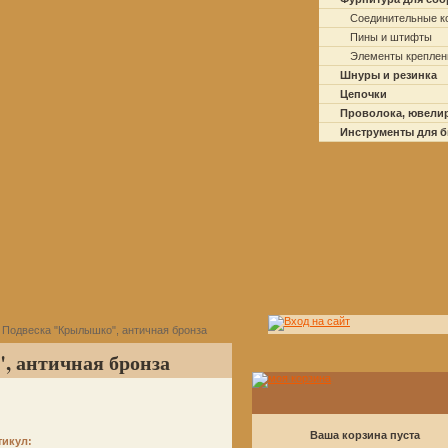
Соединительные к
Пины и штифты
Элементы креплен
Шнуры и резинка
Цепочки
Проволока, ювели
Инструменты для 
 Подвеска "Крылышко", античная бронза
 античная бронза
Ваша корзина пуста
тикул: