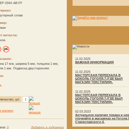
EP-3344-AB-FF
териал:
жутерный сплав
змер:
лкие
ет металла:
онза
исание:
11.02.2025
ВАЖНАЯ ИНФОРМАЦИЯ
на 17 мм, ширина 5 мм, толщина 1 мм,
ля 1 мм. Подвеска двусторонняя.
11.02.2025
МАСТЕРСКАЯ ПЕРЕЕХАЛА В
на:
ЦОКОЛЬ ГОГОЛЯ,7.(ГДЕ БЫЛ
МАГАЗИН ТЕКСТИЛИЯ).
р.
11.02.2025
МАСТЕРСКАЯ ПЕРЕЕХАЛА В
ЦОКОЛЬ ГОГОЛЯ,7.(ГДЕ БЫЛ
личество, шт.
МАГАЗИН ТЕКСТИЛИЯ).
02.03.2023
Актуальное наличие товара и це
уточняйте в магазинах на Гоголя,
Станиславского,4.
ывов:
0
Добавить в избранное