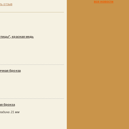
все новости
ть отзыв
тицы", красная медь
ичная бронза
ая бронза
кладина 21 мм