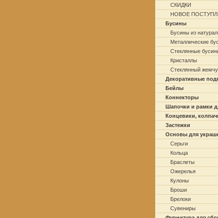
СКИДКИ
НОВОЕ ПОСТУПЛ
Бусины
Бусины из натурал
Металлические бу
Стеклянные бусин
Кристаллы
Стеклянный жемчу
Декоративные под
Бейлы
Коннекторы
Шапочки и рамки д
Концевики, колпач
Застежки
Основы для украш
Серьги
Кольца
Браслеты
Ожерелья
Кулоны
Броши
Брелоки
Сувениры
Фурнитура для сбо