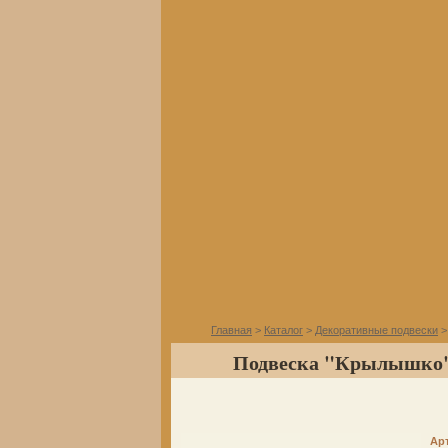
Главная
>
Каталог
>
Декоративные подвески
>
Подвеска "Крылышко",
Ар