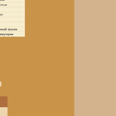
ольца
ия
рный тросик
бижутерии