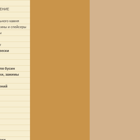
ЕНИЕ
ьного камня
сины и спейсеры
ы
г
вески
ля бусин
ки, зажимы
ений
рки