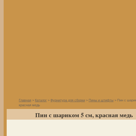
Главная
>
Каталог
>
Фурнитура для сборки
>
Пины и штифты
> Пин с шарик
красная медь
Пин с шариком 5 см, красная медь