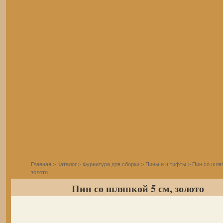
Главная
>
Каталог
>
Фурнитура для сборки
>
Пины и штифты
> Пин со шляп
золото
Пин со шляпкой 5 см, золото