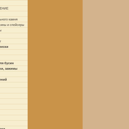
ЕНИЕ
ьного камня
сины и спейсеры
ы
г
вески
ля бусин
ки, зажимы
ений
рки