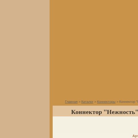
Главная
>
Каталог
>
Коннекторы
> Коннектор "
Коннектор "Нежность",
Ар