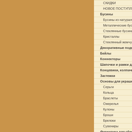
СКИДКИ
НОВОЕ ПОСТУПЛ
Бусины
Бусины из натурал
Металлические бу
Стеклянные бусин
Кристаллы
Стеклянный жемчу
Декоративные под
Бейлы
Коннекторы
Шапочки и рамки д
Концевики, колпач
Застежки
Основы для украш
Серьги
Кольца
Браслеты
Ожерелья
Кулоны
Броши
Брелоки
Сувениры
Фурнитура для сбо