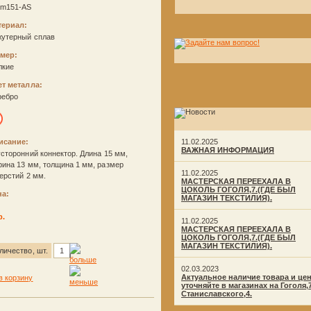
nm151-AS
териал:
жутерный сплав
змер:
лкие
ет металла:
ребро
исание:
11.02.2025
ВАЖНАЯ ИНФОРМАЦИЯ
сторонний коннектор. Длина 15 мм,
ина 13 мм, толщина 1 мм, размер
11.02.2025
ерстий 2 мм.
МАСТЕРСКАЯ ПЕРЕЕХАЛА В
ЦОКОЛЬ ГОГОЛЯ,7.(ГДЕ БЫЛ
на:
МАГАЗИН ТЕКСТИЛИЯ).
р.
11.02.2025
МАСТЕРСКАЯ ПЕРЕЕХАЛА В
ЦОКОЛЬ ГОГОЛЯ,7.(ГДЕ БЫЛ
МАГАЗИН ТЕКСТИЛИЯ).
личество, шт.
02.03.2023
Актуальное наличие товара и це
уточняйте в магазинах на Гоголя,
Станиславского,4.