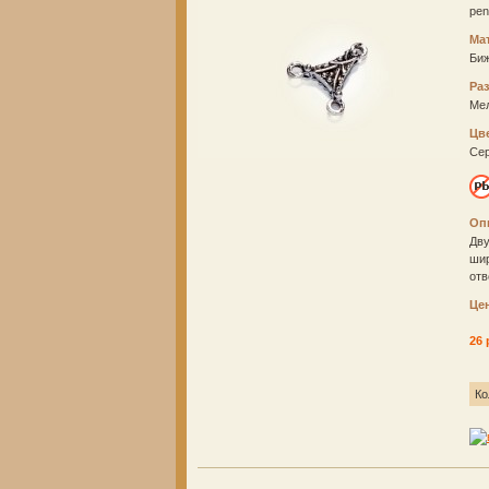
pe
Ма
Би
Ра
Ме
Цв
Се
Оп
Дву
шир
отв
Це
26 
Ко