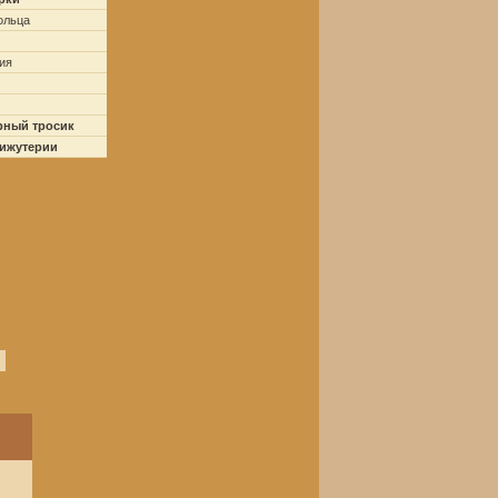
ольца
ия
рный тросик
бижутерии