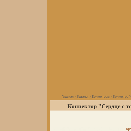
Главная
>
Каталог
>
Коннекторы
> Коннектор "
Коннектор "Сердце с то
Ар