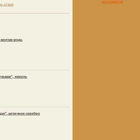
все новости
ть отзыв
 желтая медь
очками", никель
це", античное серебро