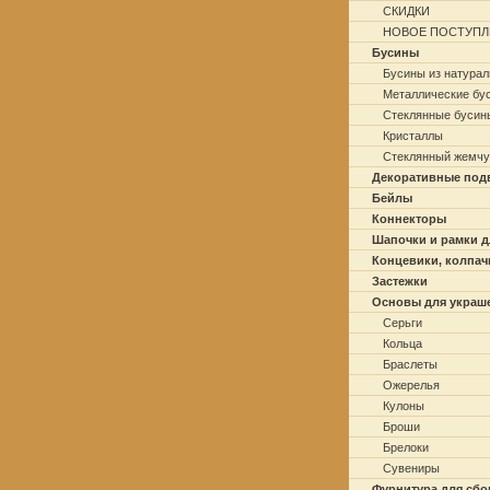
СКИДКИ
НОВОЕ ПОСТУПЛ
Бусины
Бусины из натурал
Металлические бу
Стеклянные бусин
Кристаллы
Стеклянный жемчу
Декоративные под
Бейлы
Коннекторы
Шапочки и рамки д
Концевики, колпач
Застежки
Основы для украш
Серьги
Кольца
Браслеты
Ожерелья
Кулоны
Броши
Брелоки
Сувениры
Фурнитура для сбо