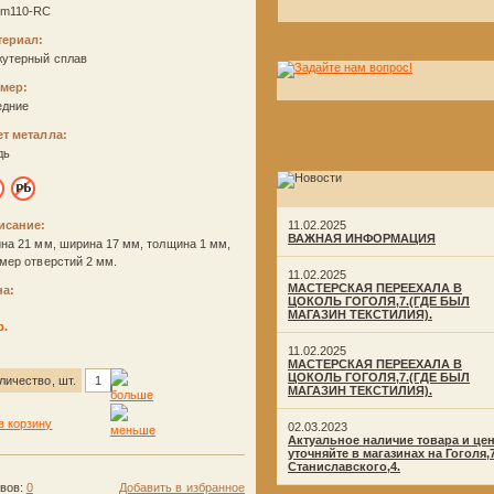
nm110-RC
териал:
жутерный сплав
змер:
едние
ет металла:
дь
исание:
11.02.2025
ВАЖНАЯ ИНФОРМАЦИЯ
на 21 мм, ширина 17 мм, толщина 1 мм,
мер отверстий 2 мм.
11.02.2025
МАСТЕРСКАЯ ПЕРЕЕХАЛА В
на:
ЦОКОЛЬ ГОГОЛЯ,7.(ГДЕ БЫЛ
МАГАЗИН ТЕКСТИЛИЯ).
р.
11.02.2025
МАСТЕРСКАЯ ПЕРЕЕХАЛА В
ЦОКОЛЬ ГОГОЛЯ,7.(ГДЕ БЫЛ
личество, шт.
МАГАЗИН ТЕКСТИЛИЯ).
02.03.2023
Актуальное наличие товара и це
уточняйте в магазинах на Гоголя,
Станиславского,4.
ывов:
0
Добавить в избранное