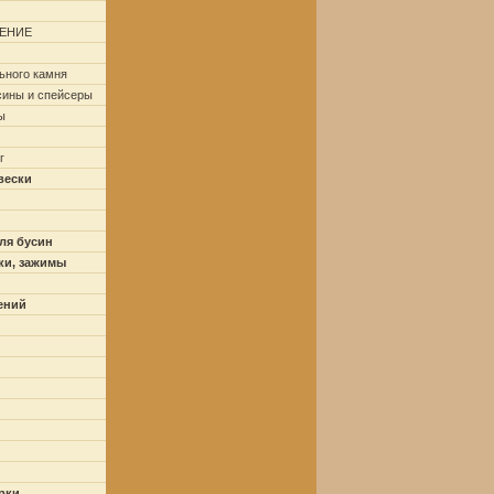
ЕНИЕ
ьного камня
сины и спейсеры
ы
г
вески
ля бусин
ки, зажимы
ений
рки