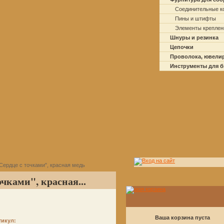
Соединительные к
Пины и штифты
Элементы креплен
Шнуры и резинка
Цепочки
Проволока, ювели
Инструменты для 
Сердце с точками", красная медь
чками", красная...
Ваша корзина пуста
тикул: