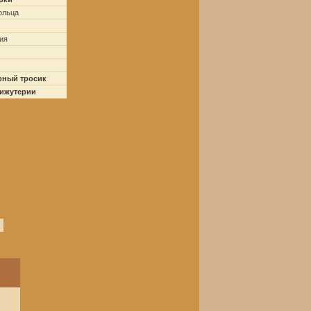
ольца
ия
рный тросик
бижутерии