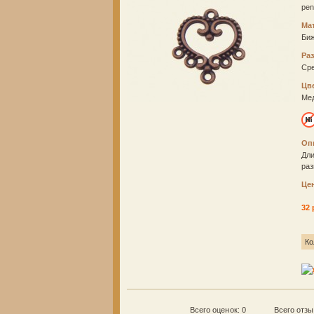
pe
Ма
Би
Ра
Ср
Цв
Ме
Оп
Дли
раз
Це
32 
Ко
Всего оценок: 0
Всего отз