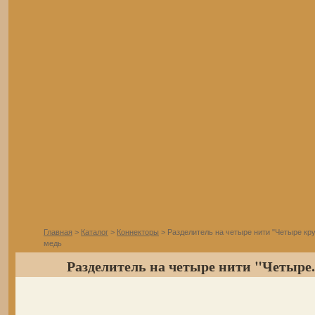
Главная
>
Каталог
>
Коннекторы
> Разделитель на четыре нити "Четыре кру
медь
Разделитель на четыре нити "Четыре.