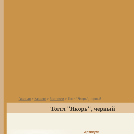
Главная
>
Каталог
>
Застежки
> Тоггл "Якорь", черный
Тоггл "Якорь", черный
Артикул: