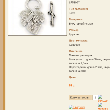
LF5108Y
Тип застежки:
Тоггл
Материал:
Бижутерный сплав
Размер:
Крупные
Цвет металла:
Серебро
Описание:
Точные размеры:
Кольцо-лист: длина 37мм, шири
толщина 1,5мм.
Перекладина: длина 26мм, шир
толщина 3мм.
Цена:
55 р.
Количество, шт.