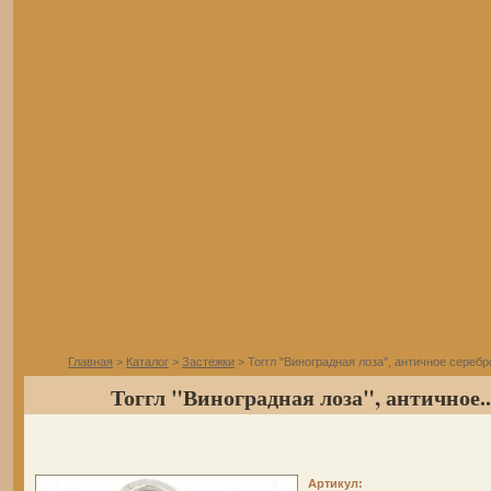
Главная
>
Каталог
>
Застежки
> Тоггл "Виноградная лоза", античное серебр
Тоггл "Виноградная лоза", античное..
Артикул: