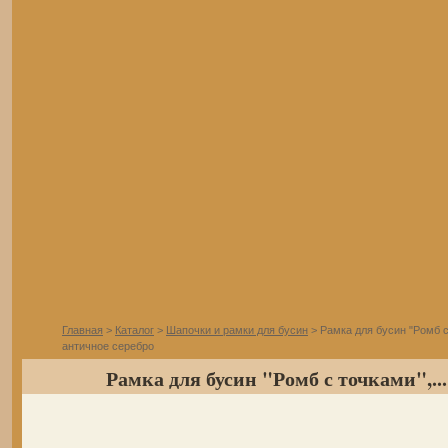
Главная
>
Каталог
>
Шапочки и рамки для бусин
> Рамка для бусин "Ромб с
античное серебро
Рамка для бусин "Ромб с точками",...