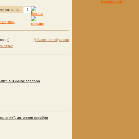
все новости
личество, шт.
ывов:
0
Добавить в избранное
ть отзыв
ами", античное серебро
я
кольчик", античное серебро