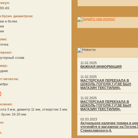
тикул:
p93-AS
я бусин диаметром:
мм и более
 мм
 мм
рма:
почка
териал:
жутерный сплав
11.02.2025
змер:
ВАЖНАЯ ИНФОРМАЦИЯ
едние
11.02.2025
ет металла:
МАСТЕРСКАЯ ПЕРЕЕХАЛА В
ребро
ЦОКОЛЬ ГОГОЛЯ,7.(ГДЕ БЫЛ
МАГАЗИН ТЕКСТИЛИЯ).
11.02.2025
МАСТЕРСКАЯ ПЕРЕЕХАЛА В
исание:
ЦОКОЛЬ ГОГОЛЯ,7.(ГДЕ БЫЛ
МАГАЗИН ТЕКСТИЛИЯ).
ота 3 мм, диаметр 11 мм, отверстие 2 мм.
 бусин 16-20 мм.
02.03.2023
на:
Актуальное наличие товара и це
уточняйте в магазинах на Гоголя,
Станиславского,4.
р.