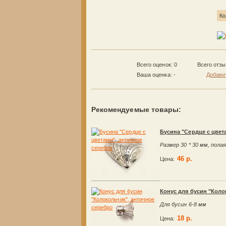
Ко
Всего оценок: 0
Всего отз
Ваша оценка:
-
Добави
Рекомендуемые товары:
Бусина "Сердце с цвет
Размер 30 * 30 мм, пола
46 р.
Цена:
Конус для бусин "Коло
Для бусин 6-8 мм
18 р.
Цена: