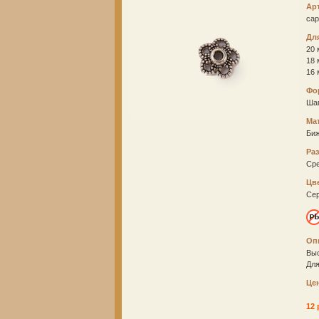
Ар
ca
Дл
20 
18
16
Фо
Ша
Ма
Би
Ра
Ср
Цв
Се
Оп
Выс
Для
Це
12 