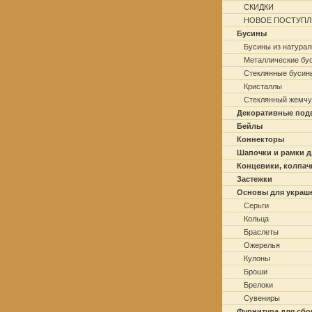
СКИДКИ
НОВОЕ ПОСТУПЛ
Бусины
Бусины из натурал
Металлические бу
Стеклянные бусин
Кристаллы
Стеклянный жемчу
Декоративные под
Бейлы
Коннекторы
Шапочки и рамки д
Концевики, колпач
Застежки
Основы для украш
Серьги
Кольца
Браслеты
Ожерелья
Кулоны
Броши
Брелоки
Сувениры
Фурнитура для сбо