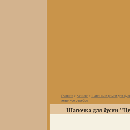
Главная
>
Каталог
>
Шапочки и рамки для бус
античное серебро
Шапочка для бусин "Цве