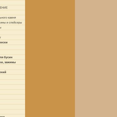
ЕНИЕ
ьного камня
сины и спейсеры
ы
г
вески
ля бусин
ки, зажимы
ений
рки