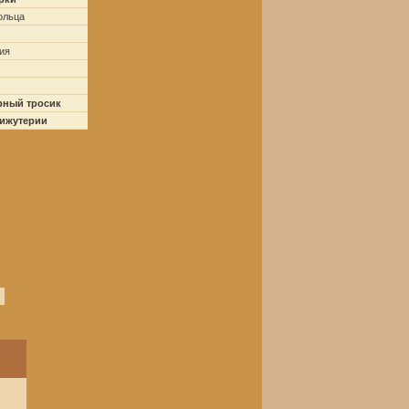
ольца
ия
рный тросик
бижутерии