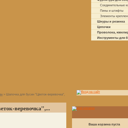
Соединительные к
Пины и штифты
Элементы креплен
Шнуры и резинка
Цепочки
Проволока, ювели
Инструменты для 
ин
> Шапочка для бусин "Цветок-веревочка",
ток-веревочка",...
Ваша корзина пуста