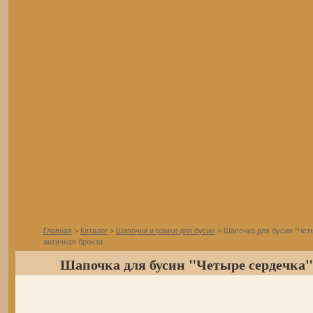
Главная
>
Каталог
>
Шапочки и рамки для бусин
> Шапочка для бусин "Чет
античная бронза
Шапочка для бусин "Четыре сердечка",.