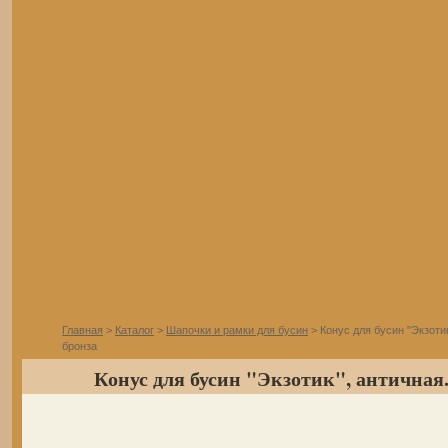
Главная
>
Каталог
>
Шапочки и рамки для бусин
> Конус для бусин "Экзоти
бронза
Конус для бусин "Экзотик", античная.