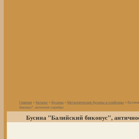
Главная
>
Каталог
>
Бусины
>
Металлические бусины и спейсеры
> Бусина
биконус", античное серебро
Бусина "Балийский биконус", античное