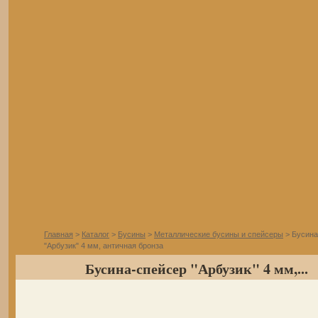
Главная
>
Каталог
>
Бусины
>
Металлические бусины и спейсеры
> Бусина
"Арбузик" 4 мм, античная бронза
Бусина-спейсер "Арбузик" 4 мм,...