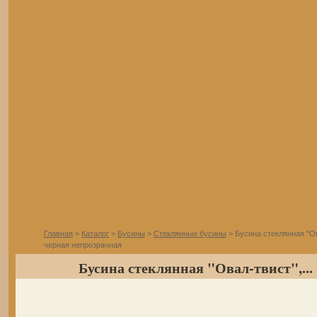
Главная
>
Каталог
>
Бусины
>
Стеклянные бусины
> Бусина стеклянная "Ов
черная непрозрачная
Бусина стеклянная "Овал-твист",...