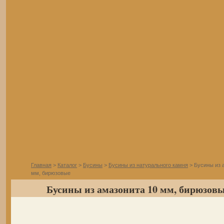
Главная
>
Каталог
>
Бусины
>
Бусины из натурального камня
> Бусины из 
мм, бирюзовые
Бусины из амазонита 10 мм, бирюзов