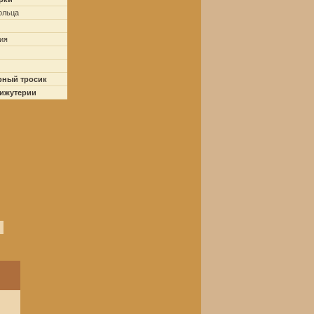
ольца
ия
рный тросик
бижутерии