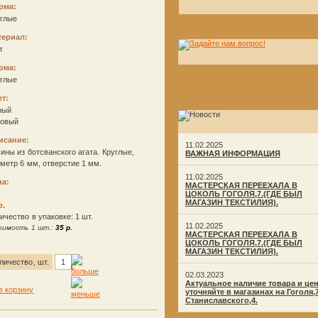
рма:
углые
териал:
т
рма:
углые
ет:
рый
зовый
исание:
11.02.2025
ины из ботсванского агата. Круглые,
ВАЖНАЯ ИНФОРМАЦИЯ
метр 6 мм, отверстие 1 мм.
11.02.2025
на:
МАСТЕРСКАЯ ПЕРЕЕХАЛА В
ЦОКОЛЬ ГОГОЛЯ,7.(ГДЕ БЫЛ
МАГАЗИН ТЕКСТИЛИЯ).
р.
ичество в упаковке: 1 шт.
11.02.2025
имость 1 шт.:
35 р.
МАСТЕРСКАЯ ПЕРЕЕХАЛА В
ЦОКОЛЬ ГОГОЛЯ,7.(ГДЕ БЫЛ
МАГАЗИН ТЕКСТИЛИЯ).
личество, шт.
02.03.2023
Актуальное наличие товара и це
уточняйте в магазинах на Гоголя,
Станиславского,4.