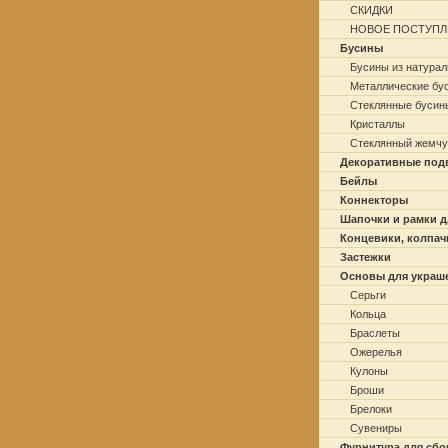
СКИДКИ
НОВОЕ ПОСТУПЛ
Бусины
Бусины из натурал
Металлические бу
Стеклянные бусин
Кристаллы
Стеклянный жемчу
Декоративные под
Бейлы
Коннекторы
Шапочки и рамки д
Концевики, колпач
Застежки
Основы для украш
Серьги
Кольца
Браслеты
Ожерелья
Кулоны
Броши
Брелоки
Сувениры
Фурнитура для сбо