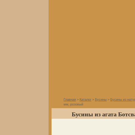
Главная
>
Каталог
>
Бусины
>
Бусины из нату
мм, розовый
Бусины из агата Ботсв