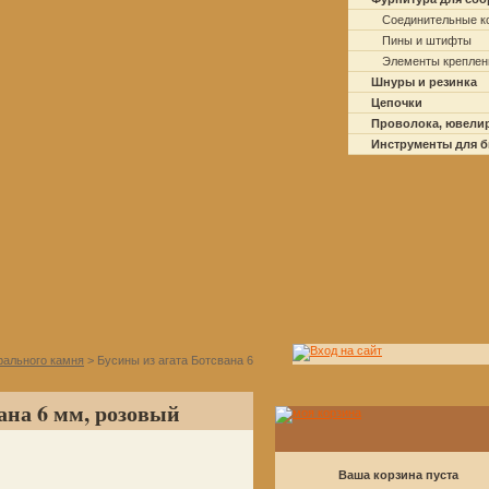
Соединительные к
Пины и штифты
Элементы креплен
Шнуры и резинка
Цепочки
Проволока, ювели
Инструменты для 
рального камня
> Бусины из агата Ботсвана 6
ана 6 мм, розовый
Ваша корзина пуста