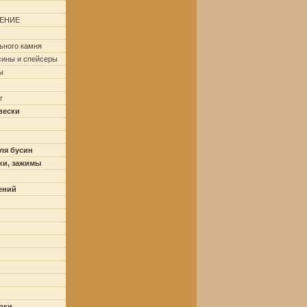
ЕНИЕ
ьного камня
сины и спейсеры
ы
г
вески
ля бусин
ки, зажимы
ений
рки