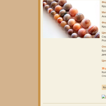
Фо
Кр
Ма
Ага
Фо
Кр
Цв
Се
Ро
Оп
Бус
диа
Це
35 
Кол
Сто
Ко