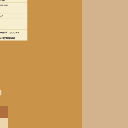
ольца
ия
рный тросик
бижутерии