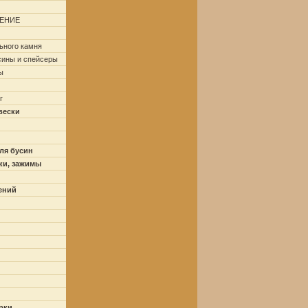
ЕНИЕ
ьного камня
сины и спейсеры
ы
г
вески
ля бусин
ки, зажимы
ений
рки