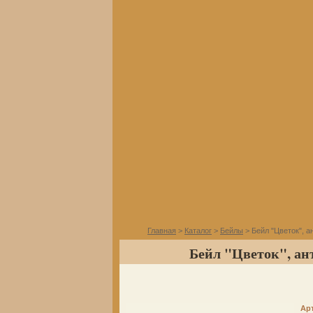
Главная
>
Каталог
>
Бейлы
> Бейл "Цветок", а
Бейл "Цветок", ан
Ар