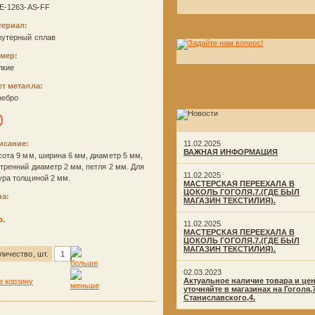
E-1263-AS-FF
териал:
жутерный сплав
змер:
лкие
ет металла:
ребро
исание:
11.02.2025
ВАЖНАЯ ИНФОРМАЦИЯ
ота 9 мм, ширина 6 мм, диаметр 5 мм,
тренний диаметр 2 мм, петля 2 мм. Для
11.02.2025
ура толщиной 2 мм.
МАСТЕРСКАЯ ПЕРЕЕХАЛА В
ЦОКОЛЬ ГОГОЛЯ,7.(ГДЕ БЫЛ
на:
МАГАЗИН ТЕКСТИЛИЯ).
р.
11.02.2025
МАСТЕРСКАЯ ПЕРЕЕХАЛА В
ЦОКОЛЬ ГОГОЛЯ,7.(ГДЕ БЫЛ
МАГАЗИН ТЕКСТИЛИЯ).
личество, шт.
02.03.2023
Актуальное наличие товара и це
уточняйте в магазинах на Гоголя,
Станиславского,4.