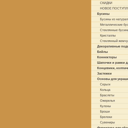
СКИДКИ
НОВОЕ ПОСТУПЛ
Бусины
Бусины из натурал
Металлические бу
Стеклянные бусин
Кристаллы
Стеклянный жемчу
Декоративные под
Бейлы
Коннекторы
Шапочки и рамки д
Концевики, колпач
Застежки
Основы для украш
Серьги
Кольца
Браслеты
Ожерелья
Кулоны
Броши
Брелоки
Сувениры
Фурнитура для сбо