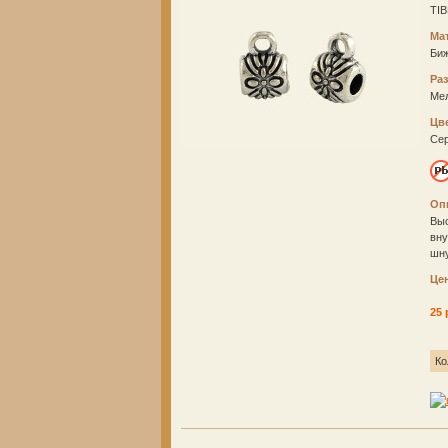
TIB
Ма
Би
Ра
Ме
Цв
Се
Оп
Выс
вну
шн
Це
25 
Ко