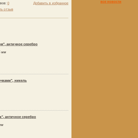
все новости
ывов:
0
Добавить в избранное
ть отзыв
ом", античное серебро
5 мм
очками", никель
к", античное серебро
мм