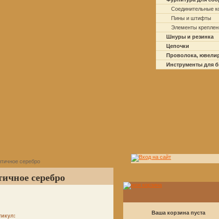
Соединительные к
Пины и штифты
Элементы креплен
Шнуры и резинка
Цепочки
Проволока, ювели
Инструменты для 
нтичное серебро
тичное серебро
Ваша корзина пуста
тикул: