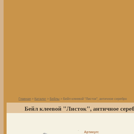
Главная
>
Каталог
>
Бейлы
> Бейл клеевой "Листок", античное серебро
Бейл клеевой "Листок", античное сере
Артикул: